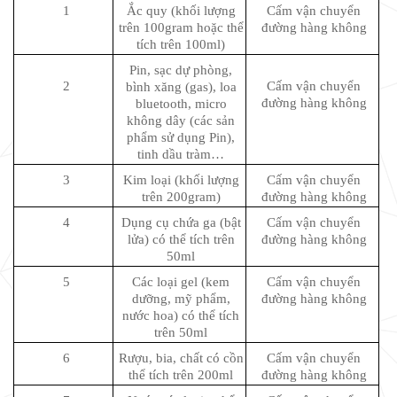
1
Ắc quy (khối lượng
Cấm vận chuyển
trên 100gram hoặc thể
đường hàng không
tích trên 100ml)
Pin, sạc dự phòng,
2
Cấm vận chuyển
bình xăng (gas), loa
đường hàng không
bluetooth, micro
không dây (các sản
phẩm sử dụng Pin),
tinh dầu tràm…
3
Kim loại (khối lượng
Cấm vận chuyển
trên 200gram)
đường hàng không
4
Dụng cụ chứa ga (bật
Cấm vận chuyển
lửa) có thể tích trên
đường hàng không
50ml
5
Các loại gel (kem
Cấm vận chuyển
dưỡng, mỹ phẩm,
đường hàng không
nước hoa) có thể tích
trên 50ml
6
Rượu, bia, chất có cồn
Cấm vận chuyển
thể tích trên 200ml
đường hàng không