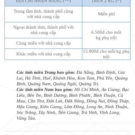
ĐỊA CHỈ NHẬN HÀNG (**)
TRÊN 2 KG (*)
Trung tâm tỉnh, thành phố cùng
Miễn phí
với nhà cung cấp
Ngoại thành tỉnh, thành phố với
6.500đ cho mỗi
nhà cung cấp
kg phụ trội
Cùng miền với nhà cung cấp
15.900đ cho mỗi kg phụ
Khác miền với nhà cung cấp
trội
Các tỉnh miền Trung bao gồm:
Đà Nẵng, Bình Định, Gia
Lai, Hà Tĩnh, Huế, Khánh Hòa, Kon Tum, Phú Yên, Quảng
Bình, Quảng Nam, Quảng Ngãi, Quảng Trị.
Các tỉnh miền Nam bao gồm:
Hồ Chí Minh, An Giang, Bạc
Liêu, Bến Tre, Bình Dương, Bình Phước, Bình Thuận, Cà
Mau, Cần Thơ, Đăk Lak, Đăk Nông, Đồng Nai, Đồng Tháp,
Hậu Giang, Kiên Giang, Lâm Đồng, Long An, Ninh Thuận,
Sóc Trăng, Tây Ninh, Tiền Giang, Trà Vinh, Vĩnh Long,
Vũng Tàu.