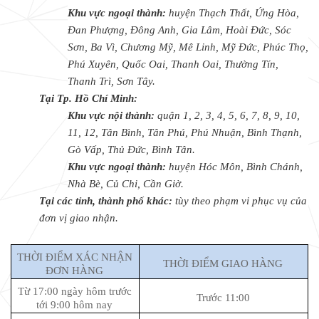
Khu vực ngoại thành:
huyện Thạch Thất, Ứng Hòa,
Đan Phượng, Đông Anh, Gia Lâm, Hoài Đức, Sóc
Sơn, Ba Vì, Chương Mỹ, Mê Linh, Mỹ Đức, Phúc Thọ,
Phú Xuyên, Quốc Oai, Thanh Oai, Thường Tín,
Thanh Trì, Sơn Tây.
Tại Tp. Hồ Chí Minh:
Khu vực nội thành:
quận 1, 2, 3, 4, 5, 6, 7, 8, 9, 10,
11, 12, Tân Bình, Tân Phú, Phú Nhuận, Bình Thạnh,
Gò Vấp, Thủ Đức, Bình Tân.
Khu vực ngoại thành:
huyện Hóc Môn, Bình Chánh,
Nhà Bè, Củ Chi, Cần Giờ.
Tại các tỉnh, thành phố khác:
tùy theo phạm vi phục vụ của
đơn vị giao nhận.
THỜI ĐIỂM XÁC NHẬN
THỜI ĐIỂM GIAO HÀNG
ĐƠN HÀNG
Từ 17:00 ngày hôm trước
Trước 11:00
tới 9:00 hôm nay