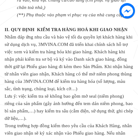
ra vào, khu vực chung cư/cao tầng (chỉ phục vụ giao tại
chân toà nhà,)
(**) Phụ thuộc vào phạm vi phục vụ của nhà cung cấp.
II. QUY ĐỊNH KIỂM TRA HÀNG HOÁ KHI GIAO NHẬN
Nhằm đáp ứng nhu cầu và bảo vệ tối đa quyền lợi khách hàng khi
sử dụng dịch vụ, 3MVINA.COM đã triển khai chính sách hỗ trợ
việc xem và kiểm tra hàng hóa khi giao hàng. Khách hàng khi
nhận phải kiểm tra sơ bộ và ký vào Danh sách giao hàng, đồng
thời giữ lại Phiếu giao hàng đi kèm theo Sản Phẩm. Khi nhận hàng
từ nhân viên giao nhận, Khách hàng có thể mở niêm phong thùng
hàng của 3MVINA.COM để kiểm tra hàng hóa (số lượng, màu
sắc, tình trạng, chủng loại, kích cỡ…)
Lưu ý: việc kiểm tra sẽ không bao gồm mở seal (niêm phong)
riêng của sản phẩm (gây ảnh hưởng đến tem dán niêm phong, bao
bì sản phẩm,…) hay kiểm tra sâu (cắm điện, sử dụng thử, ghi chép
dữ liệu,…).
Trong trường hợp đồng kiểm theo yêu cầu của Khách Hàng, nhân
viên giao nhận sẽ ký xác nhận vào Phiếu giao hàng. Nếu nhân