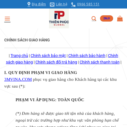
Bỏ
Địa điểm
Liên hệ
0966 585 151
qua
nội
ZALO
dung
CHÍNH SÁCH GIAO HÀNG
|
Trang chủ
|
Chính sách bảo mật
|
Chính sách bảo hành
|
Chính
sách giao hàng
|
Chính sách đổi trả hàng
|
Chính sách thanh toán
|
I. QUY ĐỊNH PHẠM VI GIAO HÀNG
3MVINA.COM
phục vụ giao hàng cho Khách hàng tại các khu
vực sau (*):
PHẠM VI ÁP DỤNG: TOÀN QUỐC
(*) Đơn hàng sẽ được giao tới tận nhà của khách hàng,
ngoại trừ các trường hợp như khu vực văn phòng hạn chế