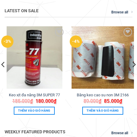
LATEST ON SALE
Browse all
Thêm
Thêm
-3%
-4%
vào
vào
ưa
ưa
thích
thích
Keo xịt đa năng 3M SUPER 77
Băng keo cao su non 3M 2166
Giá
Giá
Giá
Giá
185.000
₫
180.000
₫
89.000
₫
85.000
₫
gốc
hiện
gốc
hiện
là:
tại
là:
tại
THÊM VÀO GIỎ HÀNG
THÊM VÀO GIỎ HÀNG
185.000₫.
là:
89.000₫.
là:
180.000₫.
85.000
00₫.
WEEKLY FEATURED PRODUCTS
Browse all