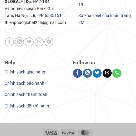
GLOBAL* | Đc:
HA2-184
19
Vinhomes ocean Park, Gia
Lâm, Hà Nội |
Lh:
0966585151
|
Sự khác biệt của khẩu trang
thienphucglobal24h@gmail.com
3M
|
Help
Follow us
Chính sách giao hàng
Chính sách bảo hành
Chính sách thanh toán
Chính sách đổi trả hàng
Visa
PayPal
MasterCard