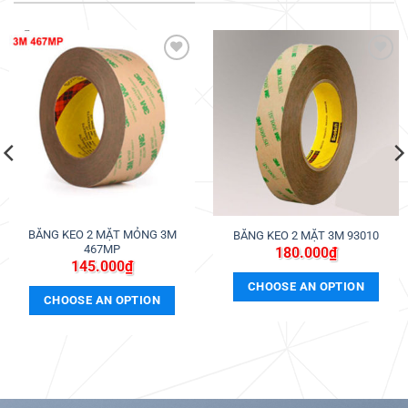
Thêm
Thêm
vào
vào
ưa
ưa
thích
thích
BĂNG KEO 2 MẶT MỎNG 3M
BĂNG KEO 2 MẶT 3M 93010
467MP
180.000
₫
145.000
₫
CHOOSE AN OPTION
CHOOSE AN OPTION