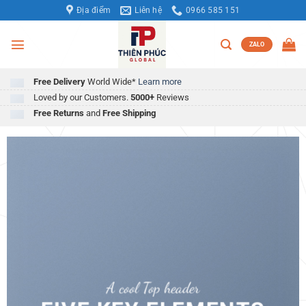
Bỏ
Địa điểm
Liên hệ
0966 585 151
qua
nội
ZALO
dung
Free Delivery
World Wide*
Learn more
Loved by our Customers.
5000+
Reviews
Free Returns
and
Free Shipping
A cool Top header