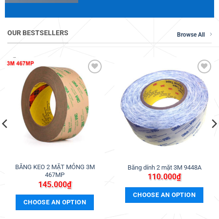
OUR BESTSELLERS
Browse All
Thêm
Thêm
vào
vào
ưa
ưa
thích
thích
BĂNG KEO 2 MẶT MỎNG 3M
Băng dính 2 mặt 3M 9448A
467MP
110.000
₫
145.000
₫
CHOOSE AN OPTION
CHOOSE AN OPTION