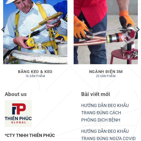
BĂNG KEO & KEO
NGÀNH ĐIỆN 3M
76 SẢN PHẨM
25 SẢN PHẨM
About us
Bài viết mới
HƯỚNG DẪN ĐEO KHẨU
TRANG ĐÚNG CÁCH
PHÒNG DỊCH BỆNH
HƯỚNG DẪN ĐEO KHẨU
*CTY TNHH THIÊN PHÚC
TRANG ĐÚNG NGỪA COVID