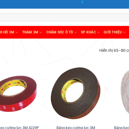
Cảm ơn quý khách!
O HỘ 3M
THẢM 3M
CHĂM SÓC Ô TÔ
SP KHÁC
GIỚI THIỆU
Hiển thị 65–80 c
Thêm
Thêm
vào
vào
ưa
ưa
thích
thích
keo cường lực 3M 4229P
Băng keo cường lực 3M
Băng ke