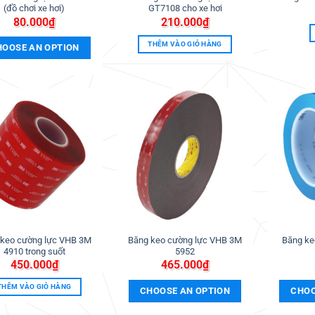
(đồ chơi xe hơi)
GT7108 cho xe hơi
80.000
₫
210.000
₫
THÊM VÀO GIỎ HÀNG
HOOSE AN OPTION
Thêm
Thêm
vào
vào
ưa
ưa
thích
thích
 keo cường lực VHB 3M
Băng keo cường lực VHB 3M
Băng ke
4910 trong suốt
5952
450.000
₫
465.000
₫
THÊM VÀO GIỎ HÀNG
CHOOSE AN OPTION
CHOO