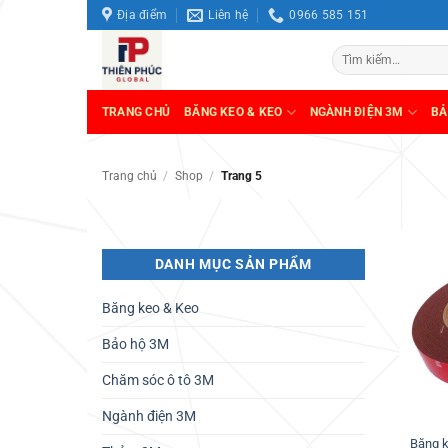
Bỏ
Địa điểm
Liên hệ
0966 585 151
qua
Tìm
nội
kiếm:
dung
TRANG CHỦ
BĂNG KEO & KEO
NGÀNH ĐIỆN 3M
BẢ
Trang chủ
/
Shop
/
Trang 5
DANH MỤC SẢN PHẨM
Băng keo & Keo
Bảo hộ 3M
Chăm sóc ô tô 3M
Ngành điện 3M
Băng 