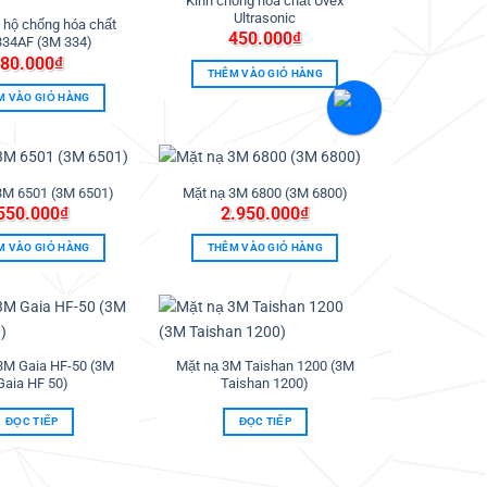
Kính chống hóa chất Uvex
Thêm
Thêm
Ultrasonic
vào
vào
 hộ chống hóa chất
450.000
₫
ưa
ưa
334AF (3M 334)
thích
thích
80.000
₫
THÊM VÀO GIỎ HÀNG
M VÀO GIỎ HÀNG
3M 6501 (3M 6501)
Mặt nạ 3M 6800 (3M 6800)
Thêm
Thêm
550.000
₫
2.950.000
₫
vào
vào
ưa
ưa
thích
thích
M VÀO GIỎ HÀNG
THÊM VÀO GIỎ HÀNG
Thêm
Thêm
vào
vào
3M Gaia HF-50 (3M
Mặt nạ 3M Taishan 1200 (3M
ưa
ưa
Gaia HF 50)
Taishan 1200)
thích
thích
ĐỌC TIẾP
ĐỌC TIẾP