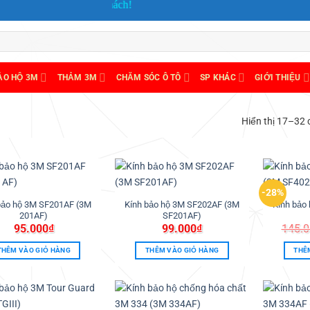
Cảm ơn quý khách!
ẢO HỘ 3M
THẢM 3M
CHĂM SÓC Ô TÔ
SP KHÁC
GIỚI THIỆU
Hiển thị 17–32 
-28%
Thêm
Thêm
vào
vào
bảo hộ 3M SF201AF (3M
Kính bảo hộ 3M SF202AF (3M
Kính bảo
ưa
ưa
201AF)
SF201AF)
thích
thích
95.000
₫
99.000
₫
145.0
THÊM VÀO GIỎ HÀNG
THÊM VÀO GIỎ HÀNG
THÊ