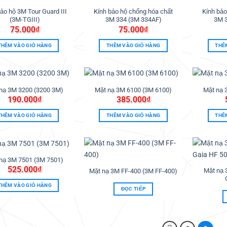
Thêm
Thêm
vào
vào
ảo hộ 3M Tour Guard III
Kính bảo hộ chống hóa chất
Kính bảo
ưa
ưa
(3M-TGIII)
3M 334 (3M 334AF)
3M 
thích
thích
75.000
₫
75.000
₫
THÊM VÀO GIỎ HÀNG
THÊM VÀO GIỎ HÀNG
THÊ
nạ 3M 3200 (3200 3M)
Mặt nạ 3M 6100 (3M 6100)
Mặt nạ 
Thêm
Thêm
190.000
₫
385.000
₫
vào
vào
ưa
ưa
thích
thích
THÊM VÀO GIỎ HÀNG
THÊM VÀO GIỎ HÀNG
THÊ
nạ 3M 7501 (3M 7501)
Thêm
Thêm
525.000
₫
vào
vào
Mặt nạ 
Mặt nạ 3M FF-400 (3M FF-400)
ưa
ưa
thích
thích
THÊM VÀO GIỎ HÀNG
ĐỌC TIẾP