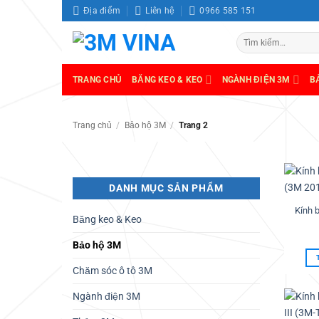
Bỏ
Địa điểm
Liên hệ
0966 585 151
qua
Tìm
nội
kiếm:
dung
TRANG CHỦ
BĂNG KEO & KEO
NGÀNH ĐIỆN 3M
B
Trang chủ
/
Bảo hộ 3M
/
Trang 2
DANH MỤC SẢN PHẨM
Kính 
Băng keo & Keo
Bảo hộ 3M
Chăm sóc ô tô 3M
Ngành điện 3M